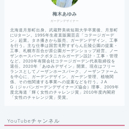
梅木あゆみ
ガーデンデザイナー
北海道月形町出身。武蔵野美術短期大学卒業後、月形町
にUターン。1995年生産直販園芸店「コテージガーデ
ン」起業。タネ播きから販売、ガーデンデザイン、工事
を行う。主な仕事は国営滝野すずらん丘陵公園の提案・
工事、札幌市百合が原公園ガーデンショップ経営、ノー
ザンホースパークボタニカルガーデン設計・工事・管理
など。2020年有限会社コテージガーデン代表取締役を
退任。2020年「あゆみデザイン」開業。現在はフリー
ランスとしてノーザンホースパーク、ノーザンファーム
を中心に、ガーデンデザイン、ガーデン管理、植物関
係、その他関連する事業への提案などを行う。J A
G（ジャパンガーデンデザイナーズ協会）理事、2009年
度北海道「輝く女性のチャレンジ賞」2010年度内閣府
「女性のチャレンジ賞」受賞。
YouTubeチャンネル