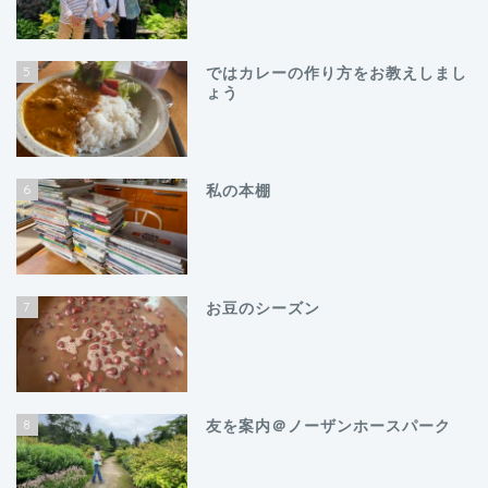
5
ではカレーの作り方をお教えしまし
ょう
6
私の本棚
7
お豆のシーズン
8
友を案内＠ノーザンホースパーク