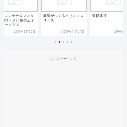
HSJコンテナＧマスタ
庭師がつくるクリスマス
遠軽遠征
公開ワーク@星の王子
リース
ミュージアム
2010年3月20日
2009年11月27日
2010年
スポンサーリンク