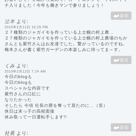
チ入りました！今年も働きマンで参りましょう！
返信
辻本
より:
2010年2月11日 10:25 PM
２７種類のジャガイモを作っている上士幌の村上農…
２７種類のジャガイモを作っている上士幌の村上農場のちか
さんとも紫竹さんはお友達でした。繋がっているのですね。
梅木さんが書く紫竹ガーデンの本楽しみに待ってま～す。
返信
くみ
より:
2010年2月12日 7:24 AM
今日のblogも
今日のblogも
スペシャルな内容です
紫竹さんの口紅に
なりたかった
そしたら 今頃 社長の唇を奪って居たのに…（笑）
休日は末っ子の高校面接
休み取って一日運転手します!!
返信
社長
より: