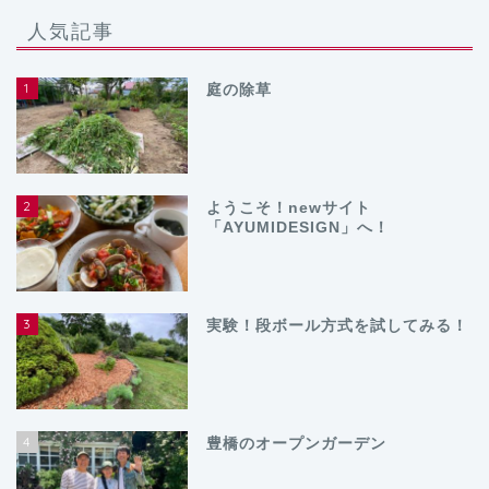
人気記事
1
庭の除草
2
ようこそ！newサイト
「AYUMIDESIGN」へ！
3
実験！段ボール方式を試してみる！
4
豊橋のオープンガーデン