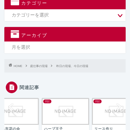
カテゴリー
アーカイブ
HOME
庭仕事の現場
昨日の現場、今日の現場
関連記事
日記
日記
広島市花の会
ハーブ王子
リース作り