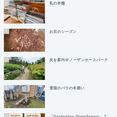
6
私の本棚
7
お豆のシーズン
8
友を案内＠ノーザンホースパーク
9
雪国のバラの冬囲い
10
「Gardening Diary3years」＊