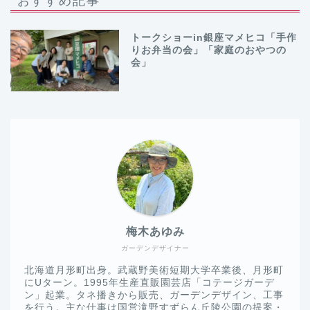
おすすめ記事
トークショーin銀座マメヒコ「手作
りお弁当の会」「家庭のおやつの
会」
梅木あゆみ
ガーデンデザイナー
北海道月形町出身。武蔵野美術短期大学卒業後、月形町
にUターン。1995年生産直販園芸店「コテージガーデ
ン」起業。タネ播きから販売、ガーデンデザイン、工事
を行う。主な仕事は国営滝野すずらん丘陵公園の提案・