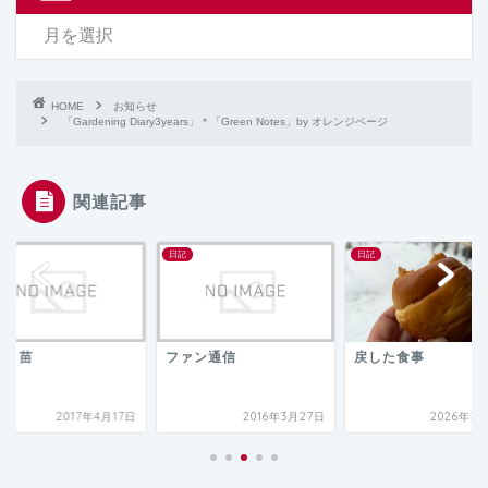
HOME
お知らせ
「Gardening Diary3years」＊「Green Notes」by オレンジページ
関連記事
日記
日記
マト苗
ファン通信
戻した食事
2017年4月17日
2016年3月27日
2026年3