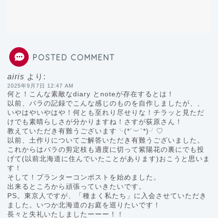
POSTED COMMENT
airis
より:
2025年9月7日 12:47 AM
何と！こんな素敵なdiary とnoteが存在するとは！
以前、バラの記録でこんな感じのものを自作しましたが、、
いやはやいやはや！何とも至れり尽せりな！チラッと見ただ
けでも素晴らしさが分かりますね！さすが荻原さん！
教えていただき有難うございます╰(*´︶`*)╯♡
以前、土作りについてご解答いただき有難うございました。
これからはバラの剪定枝も適度に切って紫陽花の裏にでも投
げて(以前北海道に住んでいたことがあります)おこうと思いま
す！
そして！プランターコンポストを始めました。
出来るところから頑張っていきたいです。
PS。東京人ですが、「種まく私たち」に入会させていただき
ました。いつか北海道のお庭を巡りたいです！
長々と失礼いたしましたーーー！！