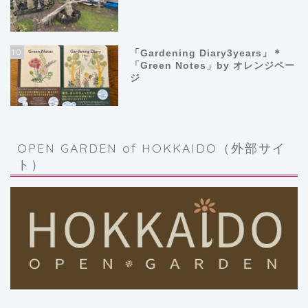
10
「Gardening Diary3years」＊
「Green Notes」by オレンジペー
ジ
OPEN GARDEN of HOKKAIDO（外部サイ
ト）