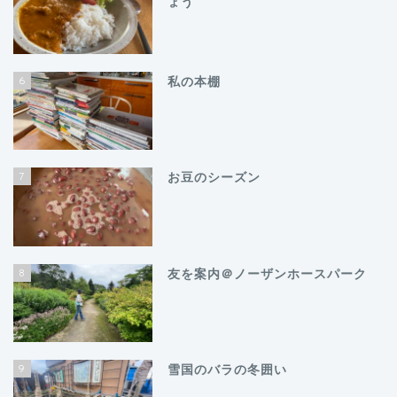
ょう
6
私の本棚
7
お豆のシーズン
8
友を案内＠ノーザンホースパーク
9
雪国のバラの冬囲い