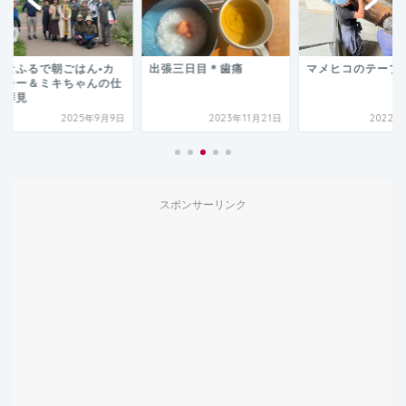
なふるで朝ごはん•カ
出張三日目＊歯痛
マメヒコのテーブル
シー＆ミキちゃんの仕
拝見
2025年9月9日
2023年11月21日
2022年5
スポンサーリンク