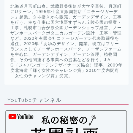
北海道月形町出身。武蔵野美術短期大学卒業後、月形町
にUターン。1995年生産直販園芸店「コテージガーデ
ン」起業。タネ播きから販売、ガーデンデザイン、工事
を行う。主な仕事は国営滝野すずらん丘陵公園の提案・
工事、札幌市百合が原公園ガーデンショップ経営、ノー
ザンホースパークボタニカルガーデン設計・工事・管理
など。2020年有限会社コテージガーデン代表取締役を
退任。2020年「あゆみデザイン」開業。現在はフリー
ランスとしてノーザンホースパーク、ノーザンファーム
を中心に、ガーデンデザイン、ガーデン管理、植物関
係、その他関連する事業への提案などを行う。J A
G（ジャパンガーデンデザイナーズ協会）理事、2009年
度北海道「輝く女性のチャレンジ賞」2010年度内閣府
「女性のチャレンジ賞」受賞。
YouTubeチャンネル