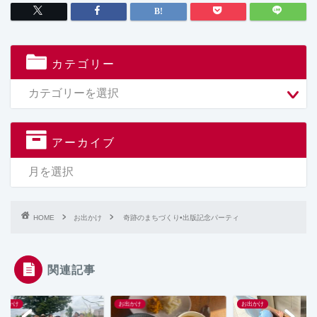
カテゴリー
アーカイブ
HOME
お出かけ
奇跡のまちづくり•出版記念パーティ
関連記事
かけ
お出かけ
お出かけ