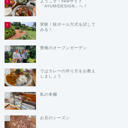
ようこそ！newサイト
2
「AYUMIDESIGN」へ！
実験！段ボール方式を試して
3
みる！
豊橋のオープンガーデン
4
ではカレーの作り方をお教え
5
しましょう
私の本棚
6
お豆のシーズン
7