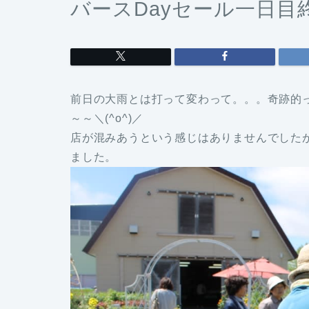
バースDayセール一日目
前日の大雨とは打って変わって。。。奇跡的
～～＼(^o^)／
店が混みあうという感じはありませんでした
ました。