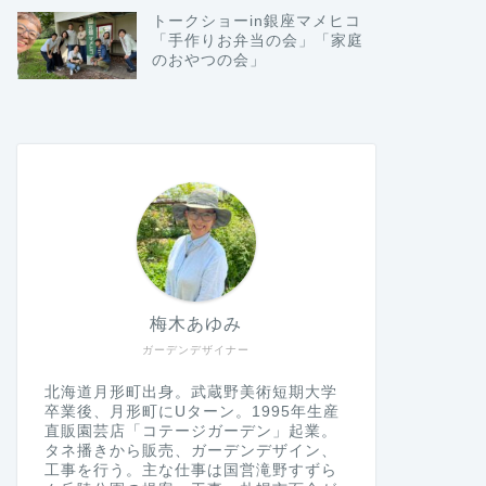
トークショーin銀座マメヒコ
「手作りお弁当の会」「家庭
のおやつの会」
梅木あゆみ
ガーデンデザイナー
北海道月形町出身。武蔵野美術短期大学
卒業後、月形町にUターン。1995年生産
直販園芸店「コテージガーデン」起業。
タネ播きから販売、ガーデンデザイン、
工事を行う。主な仕事は国営滝野すずら