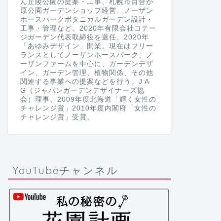
ん丘陵公園の提案・工事、札幌市百合が
原公園ガーデンショップ経営、ノーザン
ホースパークボタニカルガーデン設計・
工事・管理など。2020年有限会社コテー
ジガーデン代表取締役を退任。2020年
「あゆみデザイン」開業。現在はフリー
ランスとしてノーザンホースパーク、ノ
ーザンファームを中心に、ガーデンデザ
イン、ガーデン管理、植物関係、その他
関連する事業への提案などを行う。J A
G（ジャパンガーデンデザイナーズ協
会）理事、2009年度北海道「輝く女性の
チャレンジ賞」2010年度内閣府「女性の
チャレンジ賞」受賞。
YouTubeチャンネル