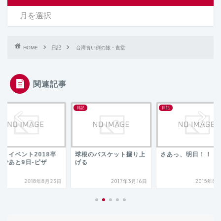
HOME
日記
台湾食い倒の旅・食堂
関連記事
日記
日記
マトイベント2018卒
球根のバスケット掘り上
さあっ、明日！！！
まであと9日-ピザ
げる
2018年8月23日
2017年3月16日
2015年8