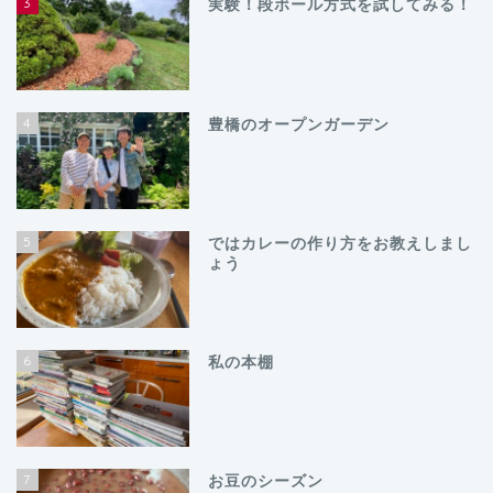
3
実験！段ボール方式を試してみる！
4
豊橋のオープンガーデン
5
ではカレーの作り方をお教えしまし
ょう
6
私の本棚
7
お豆のシーズン