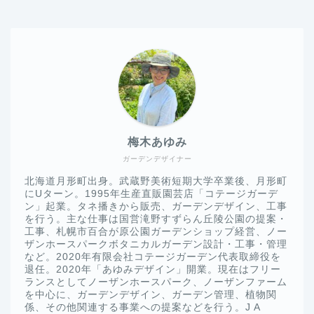
梅木あゆみ
ガーデンデザイナー
北海道月形町出身。武蔵野美術短期大学卒業後、月形町
にUターン。1995年生産直販園芸店「コテージガーデ
ン」起業。タネ播きから販売、ガーデンデザイン、工事
を行う。主な仕事は国営滝野すずらん丘陵公園の提案・
工事、札幌市百合が原公園ガーデンショップ経営、ノー
ザンホースパークボタニカルガーデン設計・工事・管理
など。2020年有限会社コテージガーデン代表取締役を
退任。2020年「あゆみデザイン」開業。現在はフリー
ランスとしてノーザンホースパーク、ノーザンファーム
を中心に、ガーデンデザイン、ガーデン管理、植物関
係、その他関連する事業への提案などを行う。J A