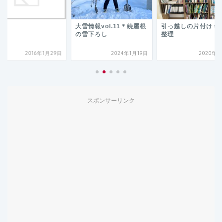
業
大雪情報vol.11＊続屋根
引っ越しの片付け＝
の雪下ろし
整理
2016年1月29日
2024年1月19日
2020年9
スポンサーリンク