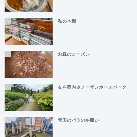
6
私の本棚
7
お豆のシーズン
8
友を案内＠ノーザンホースパーク
9
雪国のバラの冬囲い