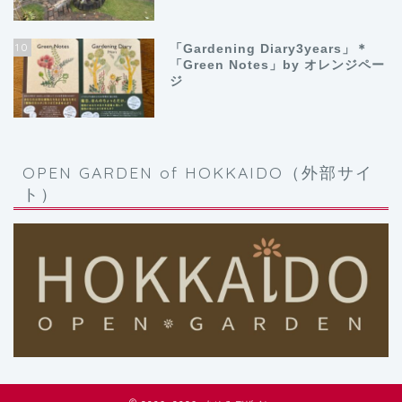
10
「Gardening Diary3years」＊
「Green Notes」by オレンジペー
ジ
OPEN GARDEN of HOKKAIDO（外部サイ
ト）