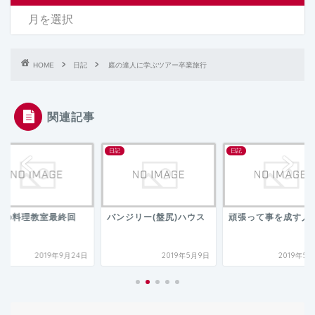
HOME
日記
庭の達人に学ぶツアー卒業旅行
関連記事
日記
日記
密の料理教室最終回
バンジリー(盤尻)ハウス
頑張って事を成す人
2019年9月24日
2019年5月9日
2019年5