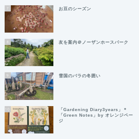
7
お豆のシーズン
8
友を案内＠ノーザンホースパーク
9
雪国のバラの冬囲い
10
「Gardening Diary3years」＊
「Green Notes」by オレンジペー
ジ