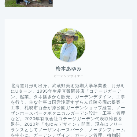
梅木あゆみ
ガーデンデザイナー
北海道月形町出身。武蔵野美術短期大学卒業後、月形町
にUターン。1995年生産直販園芸店「コテージガーデ
ン」起業。タネ播きから販売、ガーデンデザイン、工事
を行う。主な仕事は国営滝野すずらん丘陵公園の提案・
工事、札幌市百合が原公園ガーデンショップ経営、ノー
ザンホースパークボタニカルガーデン設計・工事・管理
など。2020年有限会社コテージガーデン代表取締役を
退任。2020年「あゆみデザイン」開業。現在はフリー
ランスとしてノーザンホースパーク、ノーザンファーム
を中心に、ガーデンデザイン、ガーデン管理、植物関