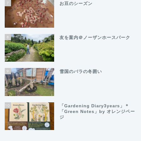
7
お豆のシーズン
8
友を案内＠ノーザンホースパーク
9
雪国のバラの冬囲い
10
「Gardening Diary3years」＊
「Green Notes」by オレンジペー
ジ