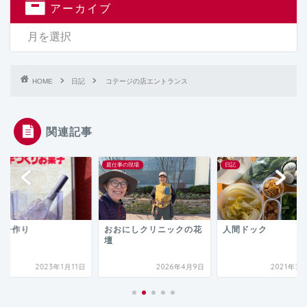
アーカイブ
HOME
日記
コテージの店エントランス
関連記事
庭仕事の現場
日記
菓子作り
おおにしクリニックの花
人間ドック
壇
2023年1月11日
2026年4月9日
2021年3