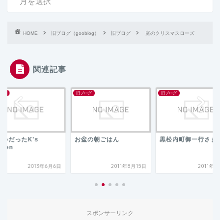
HOME
旧ブログ（gooblog）
旧ブログ
庭のクリスマスローズ
関連記事
ログ
旧ブログ
旧ブログ
れいだったK's
お盆の朝ごはん
黒松内町御一行さま
rden
2013年6月6日
2011年8月15日
2011年
スポンサーリンク