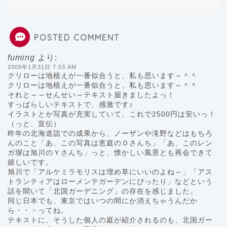
POSTED COMMENT
fuming
より:
2009年1月31日 7:03 AM
クリローは地植えが一番似合うと、私も思います～＾＾
クリローは地植えが一番似合うと、私も思います～＾＾
それと～～せんせい～テキスト届きましたよっ！
すっばらしいテキストで、感激です♪
イラストとか写真が充実していて、これで2500円は安いっ！
（っと、宣伝）
昨年の北海道詣での成果から、ノーザンや滝野などはもちろ
んのこと「あ、この写真は恵庭のＯさんち」「あ、このレン
ガ塀は旭川のＹさんち」っと、懐かしい風景とも再会できて
嬉しいです。
旭川で「アルケミラモリスは埋め草にいいのよね～」「アス
トランティアはローメンテガーデンにぴったり」などという
話を聞いて「北国ガーデニング」の存在を感じました。
同じ日本でも、東京ではいつの間にか消えちゃうんだか
ら・・・ってね。
テキストに、そうした個人の庭が紹介されるのも、北国ガー