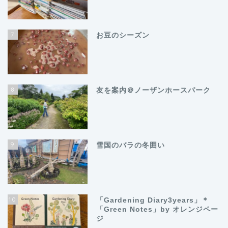
7
お豆のシーズン
8
友を案内＠ノーザンホースパーク
9
雪国のバラの冬囲い
10
「Gardening Diary3years」＊
「Green Notes」by オレンジペー
ジ