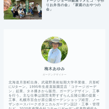
トークショーin銀座マメヒコ「手作
りお弁当の会」「家庭のおやつの
会」
梅木あゆみ
ガーデンデザイナー
北海道月形町出身。武蔵野美術短期大学卒業後、月形町
にUターン。1995年生産直販園芸店「コテージガーデ
ン」起業。タネ播きから販売、ガーデンデザイン、工事
を行う。主な仕事は国営滝野すずらん丘陵公園の提案・
工事、札幌市百合が原公園ガーデンショップ経営、ノー
ザンホースパークボタニカルガーデン設計・工事・管理
など。2020年有限会社コテージガーデン代表取締役を