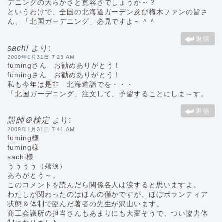
デニングの大らかさと寛容さでしょうか～？
というわけで、全国の北海道ガーデン及び梅木ファンの皆さ
ん、「北国ガーデニング」必見ですよ～＾＾
返信
sachi
より:
2009年1月31日 7:23 AM
fumingさん お勧めありがとう！
fumingさん お勧めありがとう！
私も今年は是非 北海道詣でを・・・
「北国ガーデニング」注文して、予習することにしま～す。
返信
講師＠検定
より:
2009年1月31日 7:41 AM
fuming様
fuming様
sachi様
うううう（嬉涙）
あろがとう～。
このコメントを読んだら関係各人は涙すると思いますよ。
わたしが関わったのはほんの僅かですが、ほぼボランティア
状態＆体制で臨んだ著者の先生が沢山います。
商工会議所の担当さんもあまりにも大変そうで、つい協力体