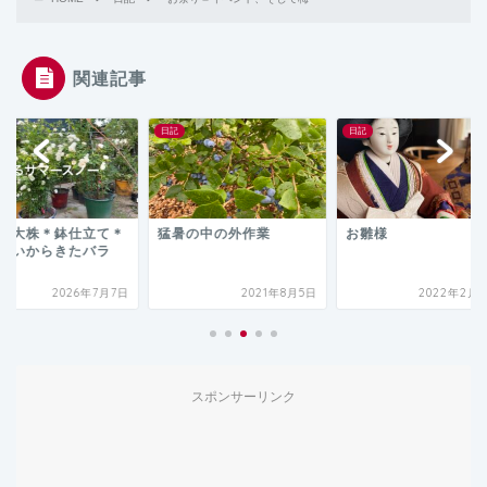
関連記事
日記
日記
暑の中の外作業
お雛様
ツキビズキャンプ
2021年8月5日
2022年2月24日
2025年3月
スポンサーリンク