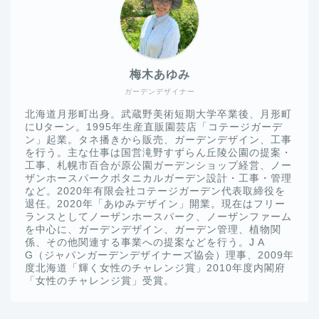
梅木あゆみ
ガーデンデザイナー
北海道月形町出身。武蔵野美術短期大学卒業後、月形町
にUターン。1995年生産直販園芸店「コテージガーデ
ン」起業。タネ播きから販売、ガーデンデザイン、工事
を行う。主な仕事は国営滝野すずらん丘陵公園の提案・
工事、札幌市百合が原公園ガーデンショップ経営、ノー
ザンホースパークボタニカルガーデン設計・工事・管理
など。2020年有限会社コテージガーデン代表取締役を
退任。2020年「あゆみデザイン」開業。現在はフリー
ランスとしてノーザンホースパーク、ノーザンファーム
を中心に、ガーデンデザイン、ガーデン管理、植物関
係、その他関連する事業への提案などを行う。J A
G（ジャパンガーデンデザイナーズ協会）理事、2009年
度北海道「輝く女性のチャレンジ賞」2010年度内閣府
「女性のチャレンジ賞」受賞。