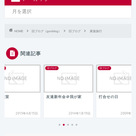
HOME
旧ブログ（gooblog）
旧ブログ
家族旅行
関連記事
ログ
旧ブログ
旧ブログ
張教室
友達新年会＠我が家
打合せの日
2013年4月15日
2014年1月19日
2009年4