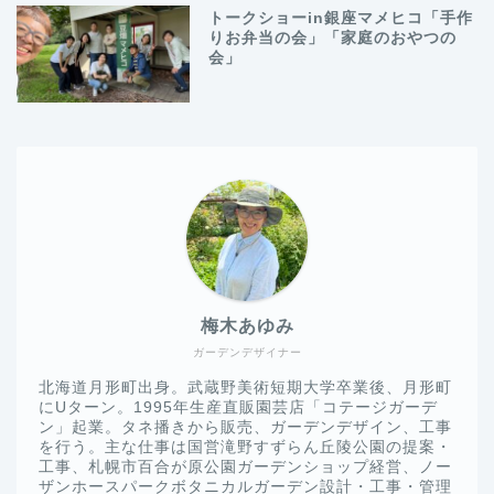
トークショーin銀座マメヒコ「手作
りお弁当の会」「家庭のおやつの
会」
梅木あゆみ
ガーデンデザイナー
北海道月形町出身。武蔵野美術短期大学卒業後、月形町
にUターン。1995年生産直販園芸店「コテージガーデ
ン」起業。タネ播きから販売、ガーデンデザイン、工事
を行う。主な仕事は国営滝野すずらん丘陵公園の提案・
工事、札幌市百合が原公園ガーデンショップ経営、ノー
ザンホースパークボタニカルガーデン設計・工事・管理