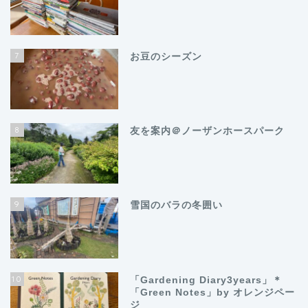
7
お豆のシーズン
8
友を案内＠ノーザンホースパーク
9
雪国のバラの冬囲い
10
「Gardening Diary3years」＊
「Green Notes」by オレンジペー
ジ