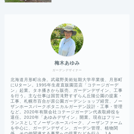
梅木あゆみ
ガーデンデザイナー
北海道月形町出身。武蔵野美術短期大学卒業後、月形町
にUターン。1995年生産直販園芸店「コテージガーデ
ン」起業。タネ播きから販売、ガーデンデザイン、工事
を行う。主な仕事は国営滝野すずらん丘陵公園の提案・
工事、札幌市百合が原公園ガーデンショップ経営、ノー
ザンホースパークボタニカルガーデン設計・工事・管理
など。2020年有限会社コテージガーデン代表取締役を
退任。2020年「あゆみデザイン」開業。現在はフリー
ランスとしてノーザンホースパーク、ノーザンファーム
を中心に、ガーデンデザイン、ガーデン管理、植物関
係、その他関連する事業への提案などを行う。J A