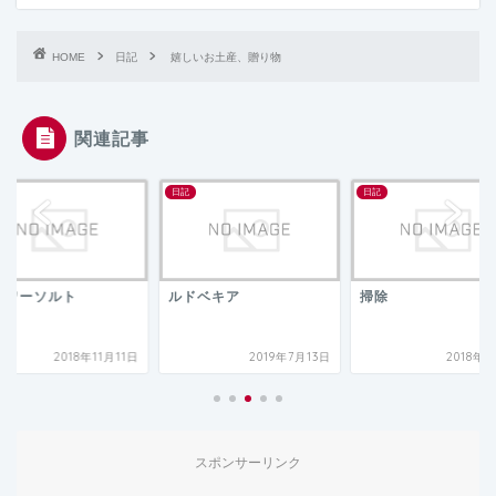
HOME
日記
嬉しいお土産、贈り物
関連記事
日記
日記
ラワーソルト
ルドベキア
掃除
2018年11月11日
2019年7月13日
2018年
スポンサーリンク