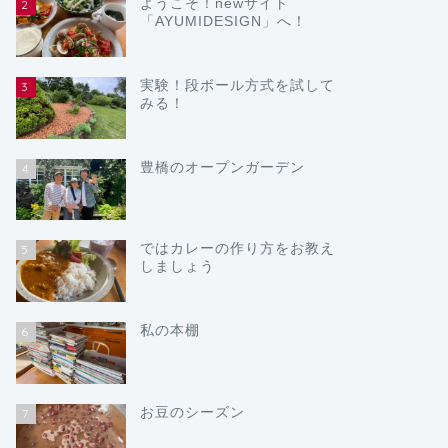
ようこそ！newサイト
2
「AYUMIDESIGN」へ！
実験！段ボール方式を試して
3
みる！
豊橋のオープンガーデン
4
ではカレーの作り方をお教え
5
しましょう
私の本棚
6
お豆のシーズン
7