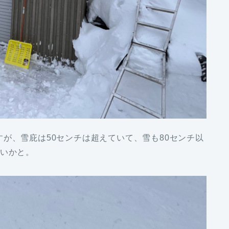
が、雪庇は50センチは超えていて、雪も80センチ以
近いかと。