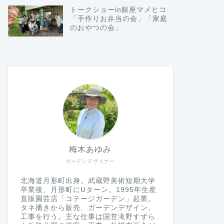
トークショーin銀座マメヒコ
「手作りお弁当の会」「家庭
のおやつの会」
梅木あゆみ
ガーデンデザイナー
北海道月形町出身。武蔵野美術短期大学
卒業後、月形町にUターン。1995年生産
直販園芸店「コテージガーデン」起業。
タネ播きから販売、ガーデンデザイン、
工事を行う。主な仕事は国営滝野すずら