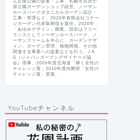
ん丘陵公園の提案・工事、札幌市百合が
原公園ガーデンショップ経営、ノーザン
ホースパークボタニカルガーデン設計・
工事・管理など。2020年有限会社コテー
ジガーデン代表取締役を退任。2020年
「あゆみデザイン」開業。現在はフリー
ランスとしてノーザンホースパーク、ノ
ーザンファームを中心に、ガーデンデザ
イン、ガーデン管理、植物関係、その他
関連する事業への提案などを行う。J A
G（ジャパンガーデンデザイナーズ協
会）理事、2009年度北海道「輝く女性の
チャレンジ賞」2010年度内閣府「女性の
チャレンジ賞」受賞。
YouTubeチャンネル