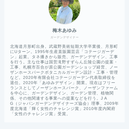
梅木あゆみ
ガーデンデザイナー
北海道月形町出身。武蔵野美術短期大学卒業後、月形町
にUターン。1995年生産直販園芸店「コテージガーデ
ン」起業。タネ播きから販売、ガーデンデザイン、工事
を行う。主な仕事は国営滝野すずらん丘陵公園の提案・
工事、札幌市百合が原公園ガーデンショップ経営、ノー
ザンホースパークボタニカルガーデン設計・工事・管理
など。2020年有限会社コテージガーデン代表取締役を
退任。2020年「あゆみデザイン」開業。現在はフリー
ランスとしてノーザンホースパーク、ノーザンファーム
を中心に、ガーデンデザイン、ガーデン管理、植物関
係、その他関連する事業への提案などを行う。J A
G（ジャパンガーデンデザイナーズ協会）理事、2009年
度北海道「輝く女性のチャレンジ賞」2010年度内閣府
「女性のチャレンジ賞」受賞。