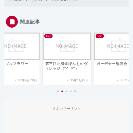
関連記事
日記
日記
三回北海道ほんものヴ
ガーデナー勉強会
冬のエディブルフラ
ッジ（*^_^*）
2015年11月2日
2020年2月27日
2019年2
スポンサーリンク