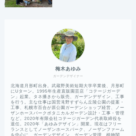
梅木あゆみ
ガーデンデザイナー
北海道月形町出身。武蔵野美術短期大学卒業後、月形町
にUターン。1995年生産直販園芸店「コテージガーデ
ン」起業。タネ播きから販売、ガーデンデザイン、工事
を行う。主な仕事は国営滝野すずらん丘陵公園の提案・
工事、札幌市百合が原公園ガーデンショップ経営、ノー
ザンホースパークボタニカルガーデン設計・工事・管理
など。2020年有限会社コテージガーデン代表取締役を
退任。2020年「あゆみデザイン」開業。現在はフリー
ランスとしてノーザンホースパーク、ノーザンファーム
を中心に、ガーデンデザイン、ガーデン管理、植物関