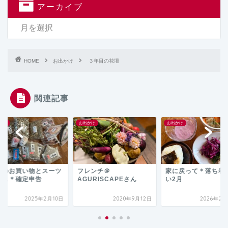
アーカイブ
HOME
お出かけ
３年目の花壇
関連記事
かけ
お出かけ
お出かけ
州のお買い物とスーツ
フレンチ＠
家に戻って＊落ち着
ース＊確定申告
AGURISCAPEさん
い2月
2025年2月10日
2020年9月12日
2026年2月