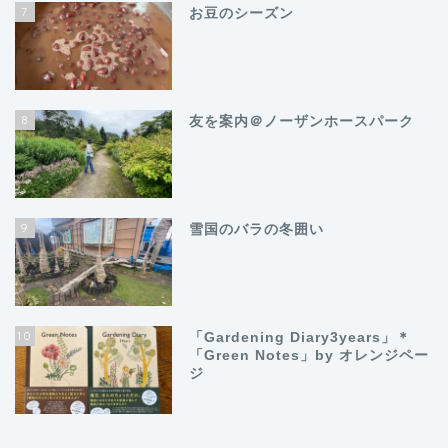
7
お豆のシーズン
8
友を案内＠ノーザンホースパーク
9
雪国のバラの冬囲い
10
「Gardening Diary3years」＊
「Green Notes」by オレンジペー
ジ