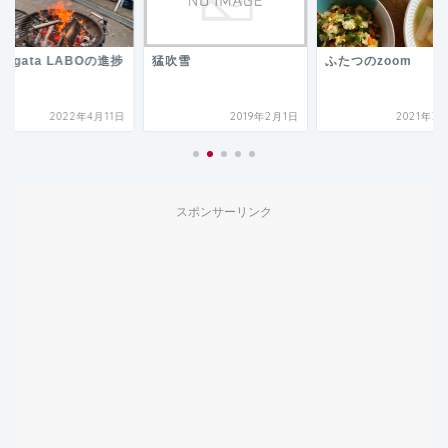
ukigata LABOの進捗
猛吹雪
ふたつのzoom
2022年4月11日
2019年2月1日
2021年3
スポンサーリンク