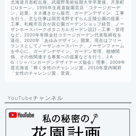
北海道月形町出身。武蔵野美術短期大学卒業後、月形町
にUターン。1995年生産直販園芸店「コテージガーデ
ン」起業。タネ播きから販売、ガーデンデザイン、工事
を行う。主な仕事は国営滝野すずらん丘陵公園の提案・
工事、札幌市百合が原公園ガーデンショップ経営、ノー
ザンホースパークボタニカルガーデン設計・工事・管理
など。2020年有限会社コテージガーデン代表取締役を
退任。2020年「あゆみデザイン」開業。現在はフリー
ランスとしてノーザンホースパーク、ノーザンファーム
を中心に、ガーデンデザイン、ガーデン管理、植物関
係、その他関連する事業への提案などを行う。J A
G（ジャパンガーデンデザイナーズ協会）理事、2009年
度北海道「輝く女性のチャレンジ賞」2010年度内閣府
「女性のチャレンジ賞」受賞。
YouTubeチャンネル