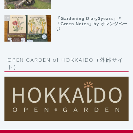
10
「Gardening Diary3years」＊
「Green Notes」by オレンジペー
ジ
OPEN GARDEN of HOKKAIDO（外部サイ
ト）