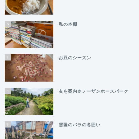
6
私の本棚
7
お豆のシーズン
8
友を案内＠ノーザンホースパーク
9
雪国のバラの冬囲い