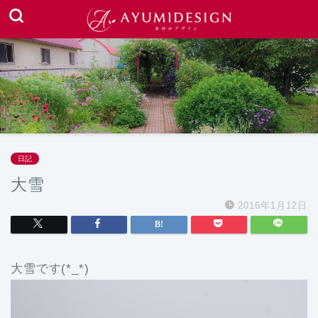
日記
大雪
2016年1月12日
大雪です(*_*)