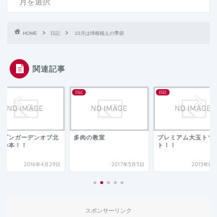
HOME
日記
10月は球根植えの季節
関連記事
日記
日記
肉の教室
プレミアム大玉トマ
利き手＊1日ラボカ
ト！！
2017年5月5日
2015年8月24日
2024年8月
スポンサーリンク