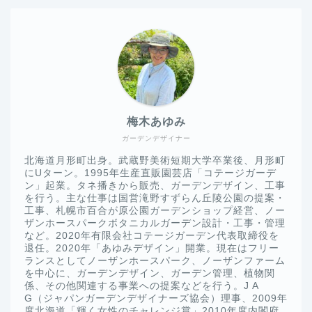
梅木あゆみ
ガーデンデザイナー
北海道月形町出身。武蔵野美術短期大学卒業後、月形町
にUターン。1995年生産直販園芸店「コテージガーデ
ン」起業。タネ播きから販売、ガーデンデザイン、工事
を行う。主な仕事は国営滝野すずらん丘陵公園の提案・
工事、札幌市百合が原公園ガーデンショップ経営、ノー
ザンホースパークボタニカルガーデン設計・工事・管理
など。2020年有限会社コテージガーデン代表取締役を
退任。2020年「あゆみデザイン」開業。現在はフリー
ランスとしてノーザンホースパーク、ノーザンファーム
を中心に、ガーデンデザイン、ガーデン管理、植物関
係、その他関連する事業への提案などを行う。J A
G（ジャパンガーデンデザイナーズ協会）理事、2009年
度北海道「輝く女性のチャレンジ賞」2010年度内閣府