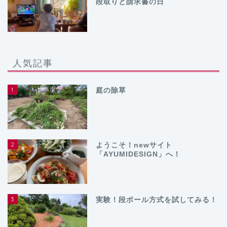
段取りと請求書の日
人気記事
1
庭の除草
2
ようこそ！newサイト
「AYUMIDESIGN」へ！
3
実験！段ボール方式を試してみる！