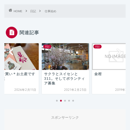
HOME
日記
仕事始め
関連記事
日記
日記
ャケ買い＊お土産です
サクラとスイセンと
金柑
ど笑
311。そしてボランティ
ア募集
2026年2月11日
2021年2月23日
2019年3
スポンサーリンク