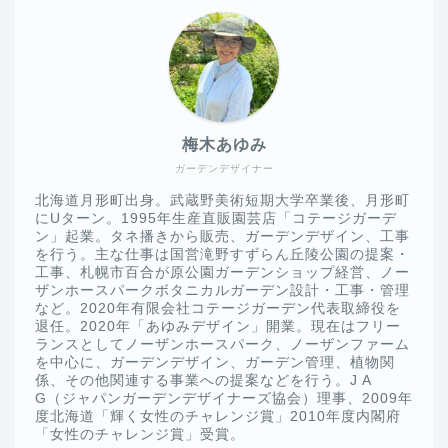
梅木あゆみ
ガーデンデザイナー
北海道月形町出身。武蔵野美術短期大学卒業後、月形町
にUターン。1995年生産直販園芸店「コテージガーデ
ン」起業。タネ播きから販売、ガーデンデザイン、工事
を行う。主な仕事は国営滝野すずらん丘陵公園の提案・
工事、札幌市百合が原公園ガーデンショップ経営、ノー
ザンホースパークボタニカルガーデン設計・工事・管理
など。2020年有限会社コテージガーデン代表取締役を
退任。2020年「あゆみデザイン」開業。現在はフリー
ランスとしてノーザンホースパーク、ノーザンファーム
を中心に、ガーデンデザイン、ガーデン管理、植物関
係、その他関連する事業への提案などを行う。J A
G（ジャパンガーデンデザイナーズ協会）理事、2009年
度北海道「輝く女性のチャレンジ賞」2010年度内閣府
「女性のチャレンジ賞」受賞。