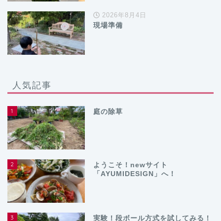
2026年8月4日
現場準備
人気記事
1
庭の除草
2
ようこそ！newサイト
「AYUMIDESIGN」へ！
3
実験！段ボール方式を試してみる！