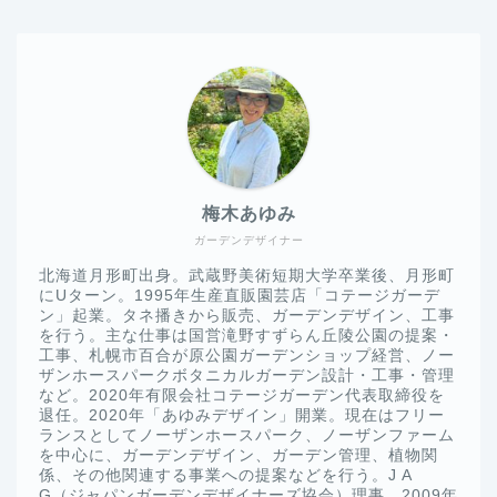
梅木あゆみ
ガーデンデザイナー
北海道月形町出身。武蔵野美術短期大学卒業後、月形町
にUターン。1995年生産直販園芸店「コテージガーデ
ン」起業。タネ播きから販売、ガーデンデザイン、工事
を行う。主な仕事は国営滝野すずらん丘陵公園の提案・
工事、札幌市百合が原公園ガーデンショップ経営、ノー
ザンホースパークボタニカルガーデン設計・工事・管理
など。2020年有限会社コテージガーデン代表取締役を
退任。2020年「あゆみデザイン」開業。現在はフリー
ランスとしてノーザンホースパーク、ノーザンファーム
を中心に、ガーデンデザイン、ガーデン管理、植物関
係、その他関連する事業への提案などを行う。J A
G（ジャパンガーデンデザイナーズ協会）理事、2009年