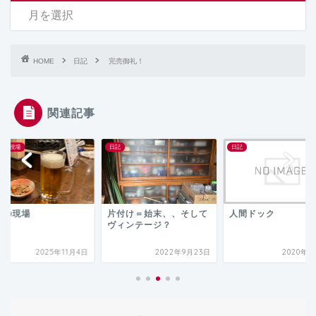
HOME
日記
完売御礼！
関連記事
日記
日記
付け＝始末、、そして
人間ドック
夏のコテージＧ
ィンテージ？
2022年9月23日
2020年2月5日
2015年7