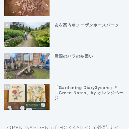
8
友を案内＠ノーザンホースパーク
9
雪国のバラの冬囲い
10
「Gardening Diary3years」＊
「Green Notes」by オレンジペー
ジ
OPEN GARDEN of HOKKAIDO（外部サイ