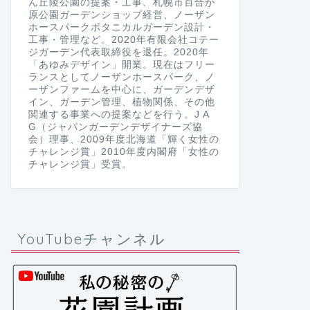
ん丘陵公園の提案・工事、札幌市百合が
原公園ガーデンショップ経営、ノーザン
ホースパークボタニカルガーデン設計・
工事・管理など。2020年有限会社コテー
ジガーデン代表取締役を退任。2020年
「あゆみデザイン」開業。現在はフリー
ランスとしてノーザンホースパーク、ノ
ーザンファームを中心に、ガーデンデザ
イン、ガーデン管理、植物関係、その他
関連する事業への提案などを行う。J A
G（ジャパンガーデンデザイナーズ協
会）理事、2009年度北海道「輝く女性の
チャレンジ賞」2010年度内閣府「女性の
チャレンジ賞」受賞。
YouTubeチャンネル