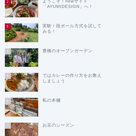
ようこそ！newサイト
2
「AYUMIDESIGN」へ！
実験！段ボール方式を試して
3
みる！
豊橋のオープンガーデン
4
ではカレーの作り方をお教え
5
しましょう
私の本棚
6
お豆のシーズン
7