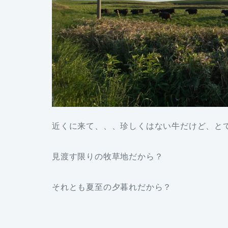
近くに来て、、、珍しくはない牛だけど、と
見渡す限りの牧草地だから？
それとも夏至の夕暮れだから？