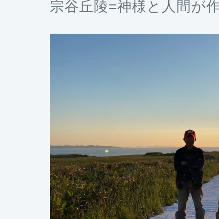
宗谷丘陵=神様と人間が