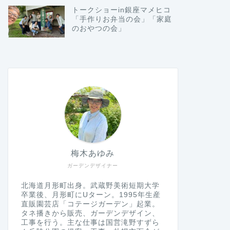
トークショーin銀座マメヒコ
「手作りお弁当の会」「家庭
のおやつの会」
梅木あゆみ
ガーデンデザイナー
北海道月形町出身。武蔵野美術短期大学
卒業後、月形町にUターン。1995年生産
直販園芸店「コテージガーデン」起業。
タネ播きから販売、ガーデンデザイン、
工事を行う。主な仕事は国営滝野すずら