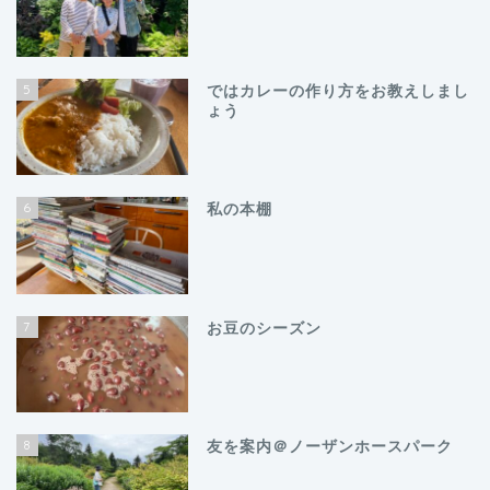
5
ではカレーの作り方をお教えしまし
ょう
6
私の本棚
7
お豆のシーズン
8
友を案内＠ノーザンホースパーク