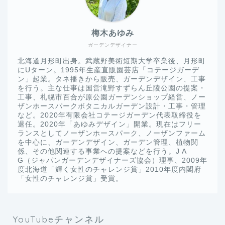
梅木あゆみ
ガーデンデザイナー
北海道月形町出身。武蔵野美術短期大学卒業後、月形町
にUターン。1995年生産直販園芸店「コテージガーデ
ン」起業。タネ播きから販売、ガーデンデザイン、工事
を行う。主な仕事は国営滝野すずらん丘陵公園の提案・
工事、札幌市百合が原公園ガーデンショップ経営、ノー
ザンホースパークボタニカルガーデン設計・工事・管理
など。2020年有限会社コテージガーデン代表取締役を
退任。2020年「あゆみデザイン」開業。現在はフリー
ランスとしてノーザンホースパーク、ノーザンファーム
を中心に、ガーデンデザイン、ガーデン管理、植物関
係、その他関連する事業への提案などを行う。J A
G（ジャパンガーデンデザイナーズ協会）理事、2009年
度北海道「輝く女性のチャレンジ賞」2010年度内閣府
「女性のチャレンジ賞」受賞。
YouTubeチャンネル