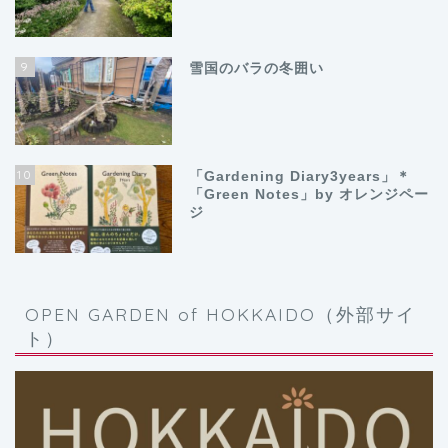
9
雪国のバラの冬囲い
10
「Gardening Diary3years」＊
「Green Notes」by オレンジペー
ジ
OPEN GARDEN of HOKKAIDO（外部サイ
ト）