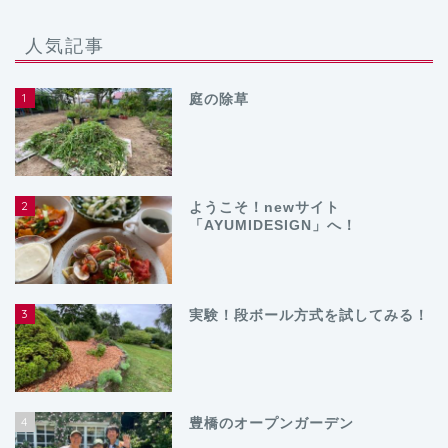
人気記事
1
庭の除草
2
ようこそ！newサイト
「AYUMIDESIGN」へ！
3
実験！段ボール方式を試してみる！
4
豊橋のオープンガーデン