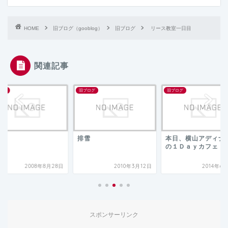
HOME
旧ブログ（gooblog）
旧ブログ
リース教室一日目
関連記事
ログ
旧ブログ
旧ブログ
穫
排雪
本日、横山アディナ
の１Ｄａｙカフェ！
2008年8月28日
2010年3月12日
2014年6
スポンサーリンク