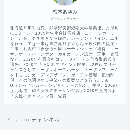
梅木あゆみ
ガーデンデザイナー
北海道月形町出身。武蔵野美術短期大学卒業後、月形町
にUターン。1995年生産直販園芸店「コテージガーデ
ン」起業。タネ播きから販売、ガーデンデザイン、工事
を行う。主な仕事は国営滝野すずらん丘陵公園の提案・
工事、札幌市百合が原公園ガーデンショップ経営、ノー
ザンホースパークボタニカルガーデン設計・工事・管理
など。2020年有限会社コテージガーデン代表取締役を
退任。2020年「あゆみデザイン」開業。現在はフリー
ランスとしてノーザンホースパーク、ノーザンファーム
を中心に、ガーデンデザイン、ガーデン管理、植物関
係、その他関連する事業への提案などを行う。J A
G（ジャパンガーデンデザイナーズ協会）理事、2009年
度北海道「輝く女性のチャレンジ賞」2010年度内閣府
「女性のチャレンジ賞」受賞。
YouTubeチャンネル