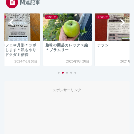
関連記事
の庭
お知らせ
お知らせ
一カフェ＠月形＊ラボ
趣味の園芸カレックス編
チラシ
フェします＊私もやり
＊ブラムリー
す＊ドクダミ信仰
2024年6月30日
2025年9月28日
2021年6
スポンサーリンク