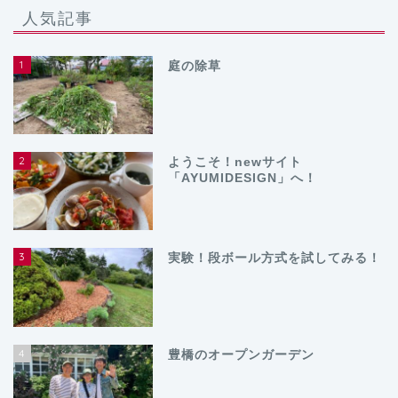
人気記事
1
庭の除草
2
ようこそ！newサイト
「AYUMIDESIGN」へ！
3
実験！段ボール方式を試してみる！
4
豊橋のオープンガーデン