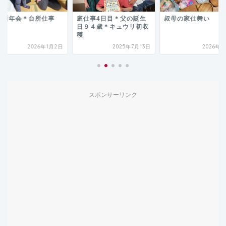
族新年会＊台所仕事
庭仕事4日目＊父の誕生
叔母の家仕舞い
日９４歳＊キュウリ初収
穫
2026年1月2日
2025年7月13日
2026年4
スポンサーリンク