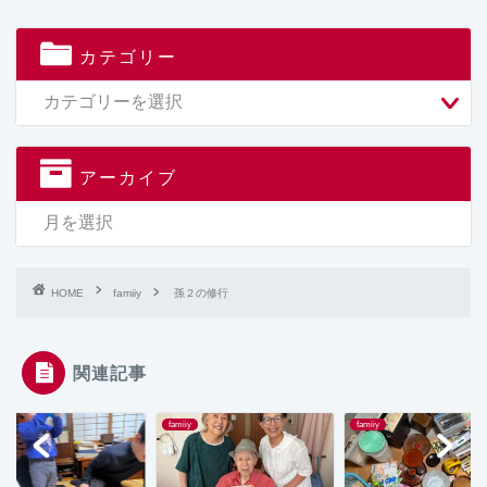
カテゴリー
アーカイブ
HOME
famiiy
孫２の修行
関連記事
y
famiiy
famiiy