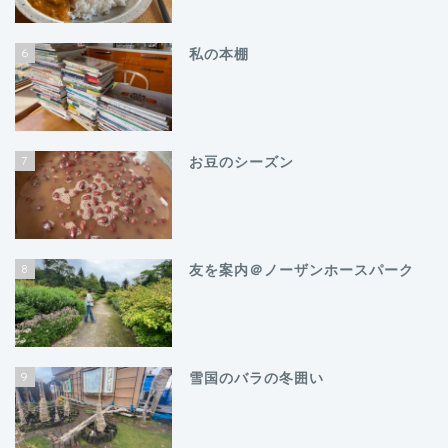
6
私の本棚
7
お豆のシーズン
8
友を案内＠ノーザンホースパーク
9
雪国のバラの冬囲い