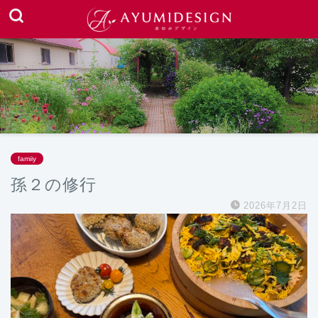
famiiy
孫２の修行
2026年7月2日