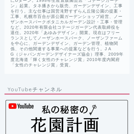
にUターン。1995年生産直販園芸店「コテージガーデ
ン」起業。タネ播きから販売、ガーデンデザイン、工事
を行う。主な仕事は国営滝野すずらん丘陵公園の提案・
工事、札幌市百合が原公園ガーデンショップ経営、ノー
ザンホースパークボタニカルガーデン設計・工事・管理
など。2020年有限会社コテージガーデン代表取締役を
退任。2020年「あゆみデザイン」開業。現在はフリー
ランスとしてノーザンホースパーク、ノーザンファーム
を中心に、ガーデンデザイン、ガーデン管理、植物関
係、その他関連する事業への提案などを行う。J A
G（ジャパンガーデンデザイナーズ協会）理事、2009年
度北海道「輝く女性のチャレンジ賞」2010年度内閣府
「女性のチャレンジ賞」受賞。
YouTubeチャンネル