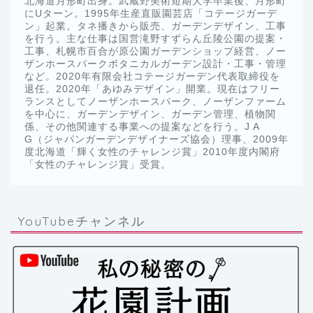
北海道月形町出身。武蔵野美術短期大学卒業後、月形町
にUターン。1995年生産直販園芸店「コテージガーデ
ン」起業。タネ播きから販売、ガーデンデザイン、工事
を行う。主な仕事は国営滝野すずらん丘陵公園の提案・
工事、札幌市百合が原公園ガーデンショップ経営、ノー
ザンホースパークボタニカルガーデン設計・工事・管理
など。2020年有限会社コテージガーデン代表取締役を
退任。2020年「あゆみデザイン」開業。現在はフリー
ランスとしてノーザンホースパーク、ノーザンファーム
を中心に、ガーデンデザイン、ガーデン管理、植物関
係、その他関連する事業への提案などを行う。J A
G（ジャパンガーデンデザイナーズ協会）理事、2009年
度北海道「輝く女性のチャレンジ賞」2010年度内閣府
「女性のチャレンジ賞」受賞。
YouTubeチャンネル