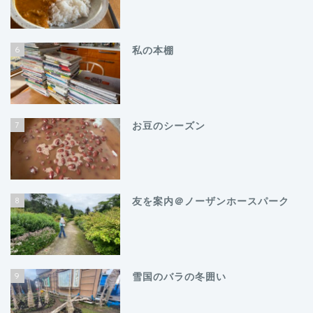
6
私の本棚
7
お豆のシーズン
8
友を案内＠ノーザンホースパーク
9
雪国のバラの冬囲い