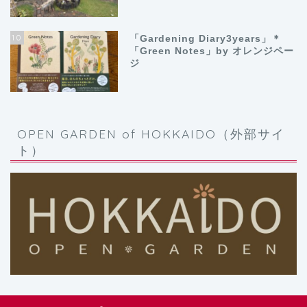
10
「Gardening Diary3years」＊
「Green Notes」by オレンジペー
ジ
OPEN GARDEN of HOKKAIDO（外部サイ
ト）