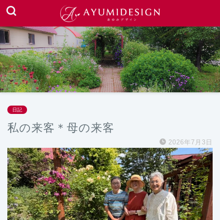
日記
私の来客＊母の来客
2026年7月3日