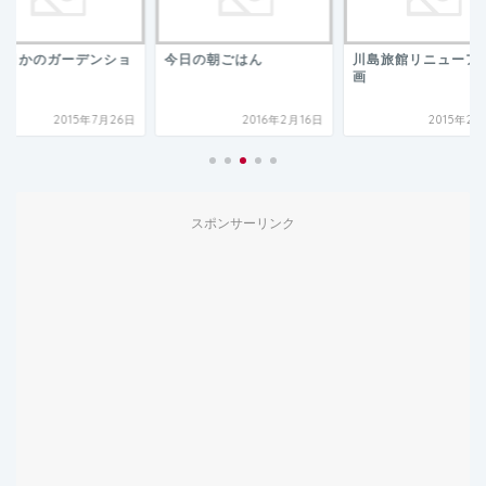
日の朝ごはん
川島旅館リニューアル計
藤の園ガーデン
画
2016年2月16日
2015年2月24日
2025年9月
スポンサーリンク