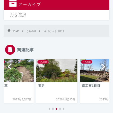
アーカイブ
HOME
うちの庭
今日という日曜日
関連記事
の庭
うちの庭
うちの庭
の除草
剪定
庭工事1日目
2023年8月17日
2020年9月15日
2023年4月