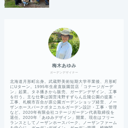
梅木あゆみ
ガーデンデザイナー
北海道月形町出身。武蔵野美術短期大学卒業後、月形町
にUターン。1995年生産直販園芸店「コテージガーデ
ン」起業。タネ播きから販売、ガーデンデザイン、工事
を行う。主な仕事は国営滝野すずらん丘陵公園の提案・
工事、札幌市百合が原公園ガーデンショップ経営、ノー
ザンホースパークボタニカルガーデン設計・工事・管理
など。2020年有限会社コテージガーデン代表取締役を
退任。2020年「あゆみデザイン」開業。現在はフリー
ランスとしてノーザンホースパーク、ノーザンファーム
を中心に、ガーデンデザイン、ガーデン管理、植物関