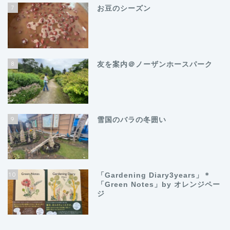
7
お豆のシーズン
8
友を案内＠ノーザンホースパーク
9
雪国のバラの冬囲い
10
「Gardening Diary3years」＊
「Green Notes」by オレンジペー
ジ