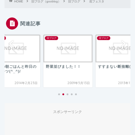
HOME
旧ブログ（gooblog）
旧ブログ
花フェスタ
関連記事
ログ
旧ブログ
旧ブログ
日の朝ごはんと昨日の
野菜並びました！！
すすまない断捨離(*_
ーツ(^_^)/
2014年2月23日
2009年5月13日
2013年12
スポンサーリンク