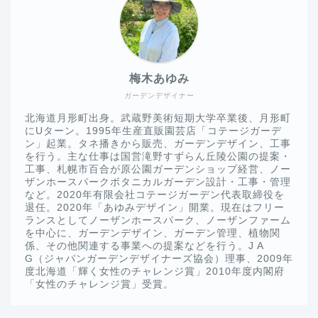
梅木あゆみ
ガーデンデザイナー
北海道月形町出身。武蔵野美術短期大学卒業後、月形町
にUターン。1995年生産直販園芸店「コテージガーデ
ン」起業。タネ播きから販売、ガーデンデザイン、工事
を行う。主な仕事は国営滝野すずらん丘陵公園の提案・
工事、札幌市百合が原公園ガーデンショップ経営、ノー
ザンホースパークボタニカルガーデン設計・工事・管理
など。2020年有限会社コテージガーデン代表取締役を
退任。2020年「あゆみデザイン」開業。現在はフリー
ランスとしてノーザンホースパーク、ノーザンファーム
を中心に、ガーデンデザイン、ガーデン管理、植物関
係、その他関連する事業への提案などを行う。J A
G（ジャパンガーデンデザイナーズ協会）理事、2009年
度北海道「輝く女性のチャレンジ賞」2010年度内閣府
「女性のチャレンジ賞」受賞。