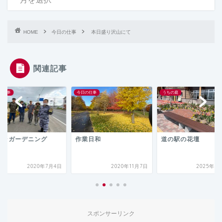
HOME
今日の仕事
本日盛り沢山にて
関連記事
の仕事
今日の仕事
うちの庭
リラガーデニング
作業日和
道の駅の花壇
2020年7月4日
2020年11月7日
2025年5
スポンサーリンク