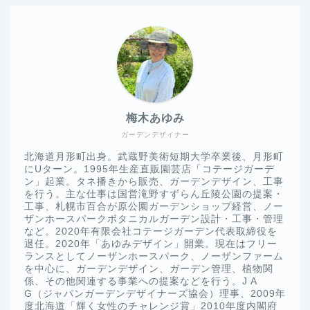
梅木あゆみ
ガーデンデザイナー
北海道月形町出身。武蔵野美術短期大学卒業後、月形町
にUターン。1995年生産直販園芸店「コテージガーデ
ン」起業。タネ播きから販売、ガーデンデザイン、工事
を行う。主な仕事は国営滝野すずらん丘陵公園の提案・
工事、札幌市百合が原公園ガーデンショップ経営、ノー
ザンホースパークボタニカルガーデン設計・工事・管理
など。2020年有限会社コテージガーデン代表取締役を
退任。2020年「あゆみデザイン」開業。現在はフリー
ランスとしてノーザンホースパーク、ノーザンファーム
を中心に、ガーデンデザイン、ガーデン管理、植物関
係、その他関連する事業への提案などを行う。J A
G（ジャパンガーデンデザイナーズ協会）理事、2009年
度北海道「輝く女性のチャレンジ賞」2010年度内閣府