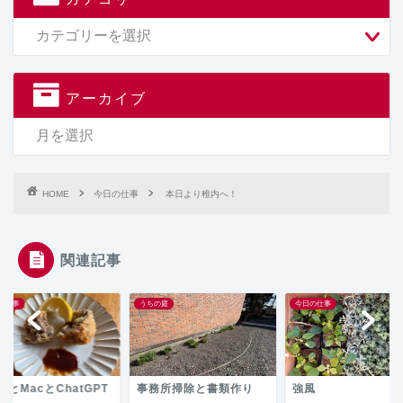
アーカイブ
HOME
今日の仕事
本日より稚内へ！
関連記事
の仕事
うちの庭
今日の仕事
NEとMacとChatGPT
事務所掃除と書類作り
強風