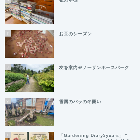
私の本棚
7
お豆のシーズン
8
友を案内＠ノーザンホースパーク
9
雪国のバラの冬囲い
10
「Gardening Diary3years」＊