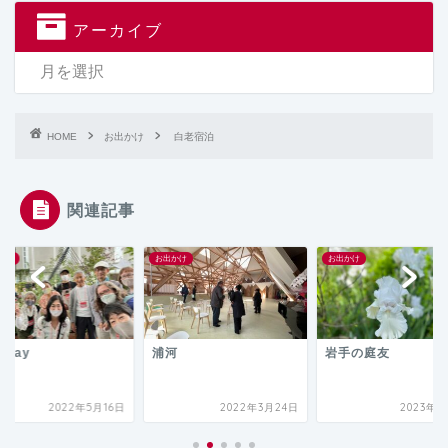
アーカイブ
HOME
お出かけ
白老宿泊
関連記事
かけ
お出かけ
お出かけ
Day
浦河
岩手の庭友
2022年5月16日
2022年3月24日
2023年6