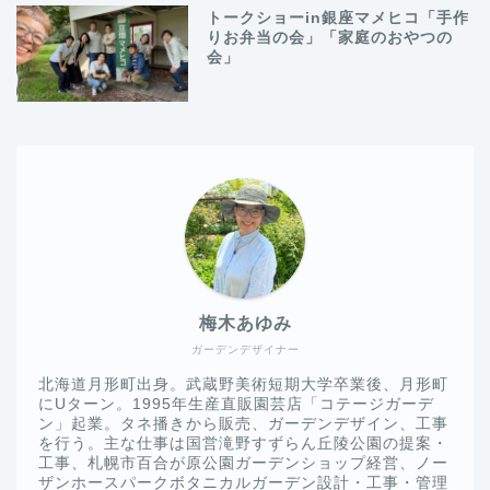
トークショーin銀座マメヒコ「手作
りお弁当の会」「家庭のおやつの
会」
梅木あゆみ
ガーデンデザイナー
北海道月形町出身。武蔵野美術短期大学卒業後、月形町
にUターン。1995年生産直販園芸店「コテージガーデ
ン」起業。タネ播きから販売、ガーデンデザイン、工事
を行う。主な仕事は国営滝野すずらん丘陵公園の提案・
工事、札幌市百合が原公園ガーデンショップ経営、ノー
ザンホースパークボタニカルガーデン設計・工事・管理