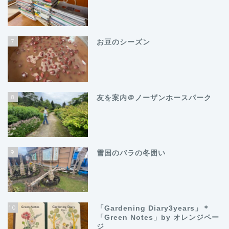
7
お豆のシーズン
8
友を案内＠ノーザンホースパーク
9
雪国のバラの冬囲い
10
「Gardening Diary3years」＊
「Green Notes」by オレンジペー
ジ