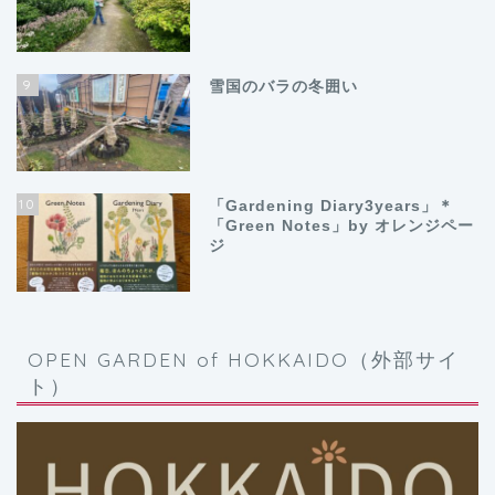
9
雪国のバラの冬囲い
10
「Gardening Diary3years」＊
「Green Notes」by オレンジペー
ジ
OPEN GARDEN of HOKKAIDO（外部サイ
ト）