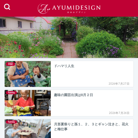
日記
ドハマリ人生
2026年7月27日
famiiy
趣味の園芸出演は8月２日
2026年7月26日
famiiy
月形夏祭りと孫１、２、３とギャン泣きと、花火
と梅仕事