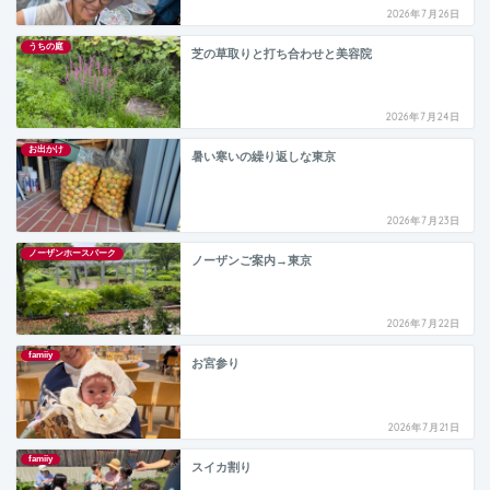
2026年7月26日
うちの庭
芝の草取りと打ち合わせと美容院
2026年7月24日
お出かけ
暑い寒いの繰り返しな東京
2026年7月23日
ノーザンホースパーク
ノーザンご案内→東京
2026年7月22日
famiiy
お宮参り
2026年7月21日
famiiy
スイカ割り