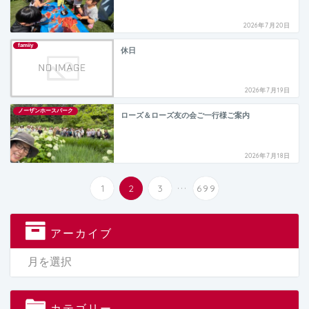
2026年7月20日
famiiy
休日
2026年7月19日
ノーザンホースパーク
ローズ＆ローズ友の会ご一行様ご案内
2026年7月18日
...
1
2
3
699
アーカイブ
カテゴリー