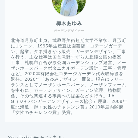
梅木あゆみ
ガーデンデザイナー
北海道月形町出身。武蔵野美術短期大学卒業後、月形町
にUターン。1995年生産直販園芸店「コテージガーデ
ン」起業。タネ播きから販売、ガーデンデザイン、工事
を行う。主な仕事は国営滝野すずらん丘陵公園の提案・
工事、札幌市百合が原公園ガーデンショップ経営、ノー
ザンホースパークボタニカルガーデン設計・工事・管理
など。2020年有限会社コテージガーデン代表取締役を
退任。2020年「あゆみデザイン」開業。現在はフリー
ランスとしてノーザンホースパーク、ノーザンファーム
を中心に、ガーデンデザイン、ガーデン管理、植物関
係、その他関連する事業への提案などを行う。J A
G（ジャパンガーデンデザイナーズ協会）理事、2009年
度北海道「輝く女性のチャレンジ賞」2010年度内閣府
「女性のチャレンジ賞」受賞。
YouTubeチャンネル