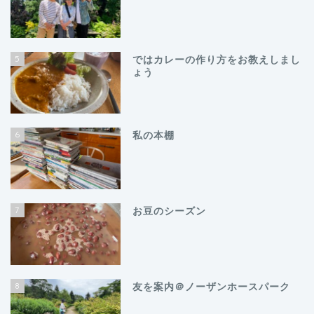
5
ではカレーの作り方をお教えしまし
ょう
6
私の本棚
7
お豆のシーズン
8
友を案内＠ノーザンホースパーク