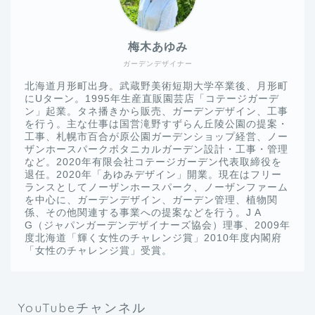
梅木あゆみ
ガーデンデザイナー
北海道月形町出身。武蔵野美術短期大学卒業後、月形町
にUターン。1995年生産直販園芸店「コテージガーデ
ン」起業。タネ播きから販売、ガーデンデザイン、工事
を行う。主な仕事は国営滝野すずらん丘陵公園の提案・
工事、札幌市百合が原公園ガーデンショップ経営、ノー
ザンホースパークボタニカルガーデン設計・工事・管理
など。2020年有限会社コテージガーデン代表取締役を
退任。2020年「あゆみデザイン」開業。現在はフリー
ランスとしてノーザンホースパーク、ノーザンファーム
を中心に、ガーデンデザイン、ガーデン管理、植物関
係、その他関連する事業への提案などを行う。J A
G（ジャパンガーデンデザイナーズ協会）理事、2009年
度北海道「輝く女性のチャレンジ賞」2010年度内閣府
「女性のチャレンジ賞」受賞。
YouTubeチャンネル