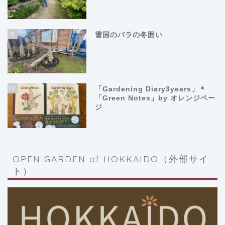
9
雪国のバラの冬囲い
10
「Gardening Diary3years」＊
「Green Notes」by オレンジペー
ジ
OPEN GARDEN of HOKKAIDO（外部サイ
ト）