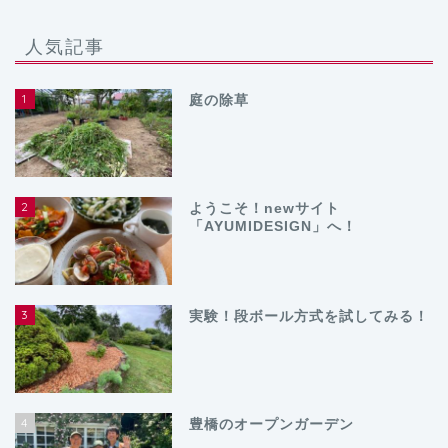
人気記事
1
庭の除草
2
ようこそ！newサイト
「AYUMIDESIGN」へ！
3
実験！段ボール方式を試してみる！
4
豊橋のオープンガーデン