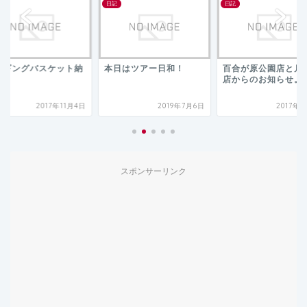
日記
日記
ンギングバスケット納
本日はツアー日和！
百合が原公園店と月
店からのお知らせ。
2017年11月4日
2019年7月6日
2017年
スポンサーリンク