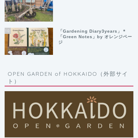
10
「Gardening Diary3years」＊
「Green Notes」by オレンジペー
ジ
OPEN GARDEN of HOKKAIDO（外部サイ
ト）