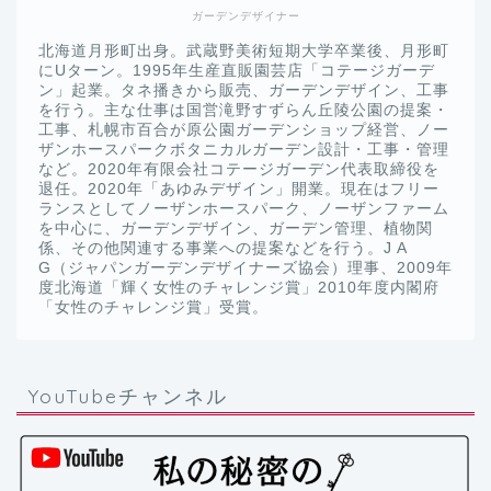
ガーデンデザイナー
北海道月形町出身。武蔵野美術短期大学卒業後、月形町
にUターン。1995年生産直販園芸店「コテージガーデ
ン」起業。タネ播きから販売、ガーデンデザイン、工事
を行う。主な仕事は国営滝野すずらん丘陵公園の提案・
工事、札幌市百合が原公園ガーデンショップ経営、ノー
ザンホースパークボタニカルガーデン設計・工事・管理
など。2020年有限会社コテージガーデン代表取締役を
退任。2020年「あゆみデザイン」開業。現在はフリー
ランスとしてノーザンホースパーク、ノーザンファーム
を中心に、ガーデンデザイン、ガーデン管理、植物関
係、その他関連する事業への提案などを行う。J A
G（ジャパンガーデンデザイナーズ協会）理事、2009年
度北海道「輝く女性のチャレンジ賞」2010年度内閣府
「女性のチャレンジ賞」受賞。
YouTubeチャンネル