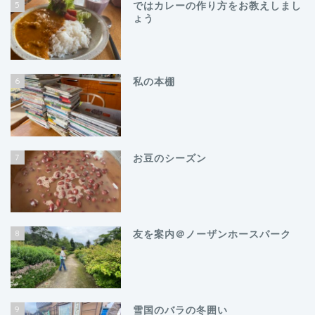
5
ではカレーの作り方をお教えしまし
ょう
6
私の本棚
7
お豆のシーズン
8
友を案内＠ノーザンホースパーク
9
雪国のバラの冬囲い