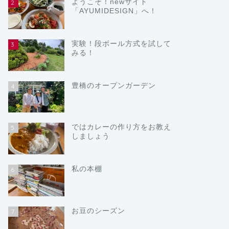
ようこそ！newサイト
2
「AYUMIDESIGN」へ！
実験！段ボール方式を試して
3
みる！
豊橋のオープンガーデン
4
ではカレーの作り方をお教え
5
しましょう
私の本棚
6
お豆のシーズン
7