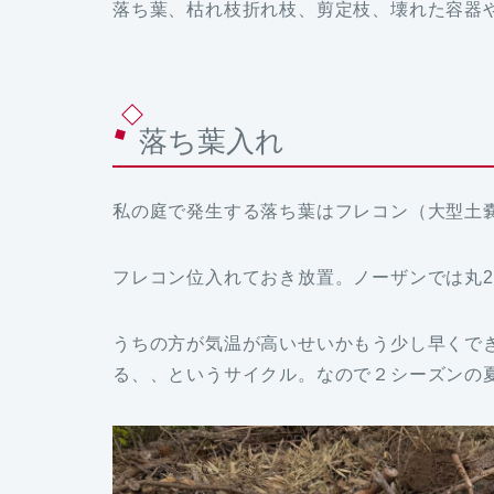
落ち葉、枯れ枝折れ枝、剪定枝、壊れた容器
落ち葉入れ
私の庭で発生する落ち葉はフレコン（大型土
フレコン位入れておき放置。ノーザンでは丸
うちの方が気温が高いせいかもう少し早くで
る、、というサイクル。なので２シーズンの