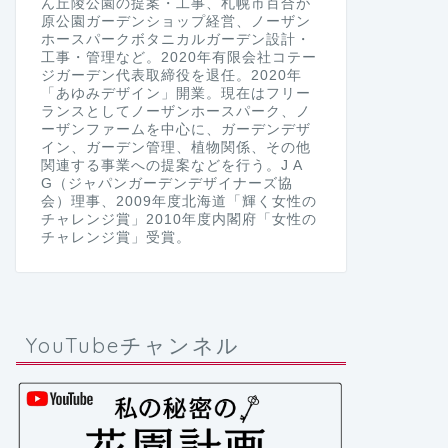
ん丘陵公園の提案・工事、札幌市百合が
原公園ガーデンショップ経営、ノーザン
ホースパークボタニカルガーデン設計・
工事・管理など。2020年有限会社コテー
ジガーデン代表取締役を退任。2020年
「あゆみデザイン」開業。現在はフリー
ランスとしてノーザンホースパーク、ノ
ーザンファームを中心に、ガーデンデザ
イン、ガーデン管理、植物関係、その他
関連する事業への提案などを行う。J A
G（ジャパンガーデンデザイナーズ協
会）理事、2009年度北海道「輝く女性の
チャレンジ賞」2010年度内閣府「女性の
チャレンジ賞」受賞。
YouTubeチャンネル