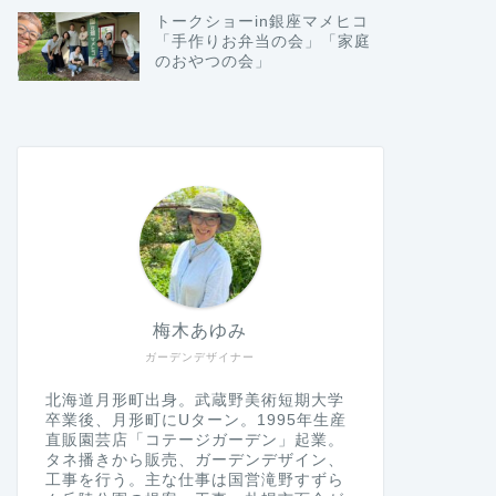
トークショーin銀座マメヒコ
「手作りお弁当の会」「家庭
のおやつの会」
梅木あゆみ
ガーデンデザイナー
北海道月形町出身。武蔵野美術短期大学
卒業後、月形町にUターン。1995年生産
直販園芸店「コテージガーデン」起業。
タネ播きから販売、ガーデンデザイン、
工事を行う。主な仕事は国営滝野すずら