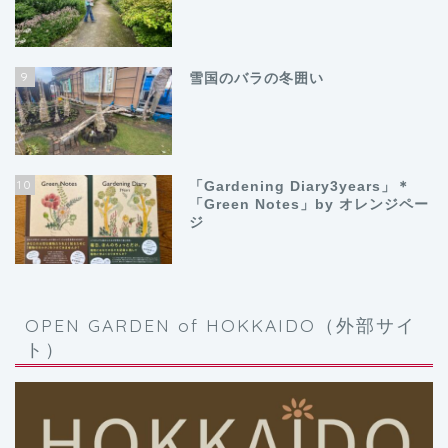
9
雪国のバラの冬囲い
10
「Gardening Diary3years」＊
「Green Notes」by オレンジペー
ジ
OPEN GARDEN of HOKKAIDO（外部サイ
ト）