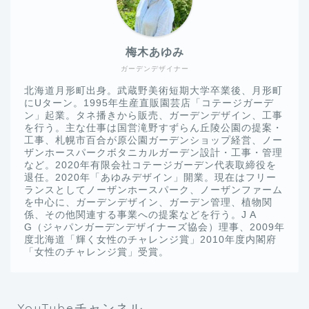
梅木あゆみ
ガーデンデザイナー
北海道月形町出身。武蔵野美術短期大学卒業後、月形町
にUターン。1995年生産直販園芸店「コテージガーデ
ン」起業。タネ播きから販売、ガーデンデザイン、工事
を行う。主な仕事は国営滝野すずらん丘陵公園の提案・
工事、札幌市百合が原公園ガーデンショップ経営、ノー
ザンホースパークボタニカルガーデン設計・工事・管理
など。2020年有限会社コテージガーデン代表取締役を
退任。2020年「あゆみデザイン」開業。現在はフリー
ランスとしてノーザンホースパーク、ノーザンファーム
を中心に、ガーデンデザイン、ガーデン管理、植物関
係、その他関連する事業への提案などを行う。J A
G（ジャパンガーデンデザイナーズ協会）理事、2009年
度北海道「輝く女性のチャレンジ賞」2010年度内閣府
「女性のチャレンジ賞」受賞。
YouTubeチャンネル