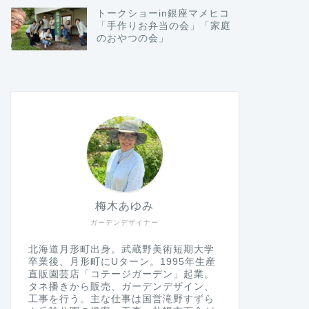
トークショーin銀座マメヒコ
「手作りお弁当の会」「家庭
のおやつの会」
梅木あゆみ
ガーデンデザイナー
北海道月形町出身。武蔵野美術短期大学
卒業後、月形町にUターン。1995年生産
直販園芸店「コテージガーデン」起業。
タネ播きから販売、ガーデンデザイン、
工事を行う。主な仕事は国営滝野すずら