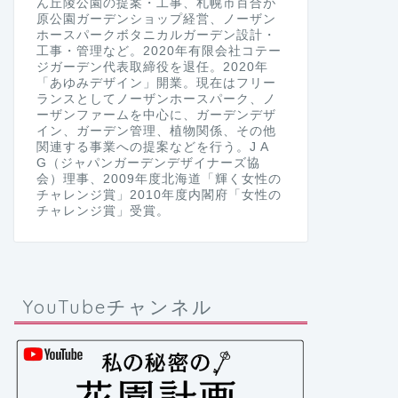
ん丘陵公園の提案・工事、札幌市百合が
原公園ガーデンショップ経営、ノーザン
ホースパークボタニカルガーデン設計・
工事・管理など。2020年有限会社コテー
ジガーデン代表取締役を退任。2020年
「あゆみデザイン」開業。現在はフリー
ランスとしてノーザンホースパーク、ノ
ーザンファームを中心に、ガーデンデザ
イン、ガーデン管理、植物関係、その他
関連する事業への提案などを行う。J A
G（ジャパンガーデンデザイナーズ協
会）理事、2009年度北海道「輝く女性の
チャレンジ賞」2010年度内閣府「女性の
チャレンジ賞」受賞。
YouTubeチャンネル