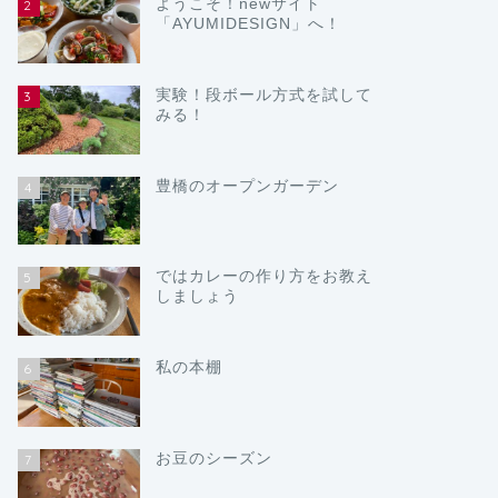
ようこそ！newサイト
2
「AYUMIDESIGN」へ！
実験！段ボール方式を試して
3
みる！
豊橋のオープンガーデン
4
ではカレーの作り方をお教え
5
しましょう
私の本棚
6
お豆のシーズン
7