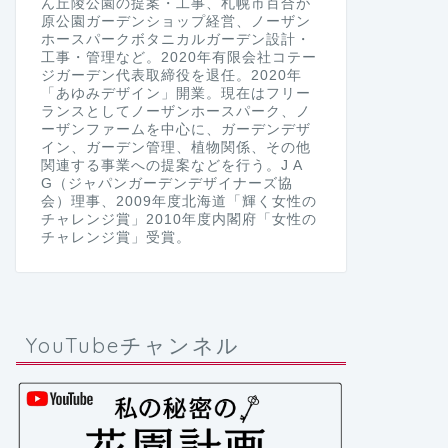
ん丘陵公園の提案・工事、札幌市百合が
原公園ガーデンショップ経営、ノーザン
ホースパークボタニカルガーデン設計・
工事・管理など。2020年有限会社コテー
ジガーデン代表取締役を退任。2020年
「あゆみデザイン」開業。現在はフリー
ランスとしてノーザンホースパーク、ノ
ーザンファームを中心に、ガーデンデザ
イン、ガーデン管理、植物関係、その他
関連する事業への提案などを行う。J A
G（ジャパンガーデンデザイナーズ協
会）理事、2009年度北海道「輝く女性の
チャレンジ賞」2010年度内閣府「女性の
チャレンジ賞」受賞。
YouTubeチャンネル