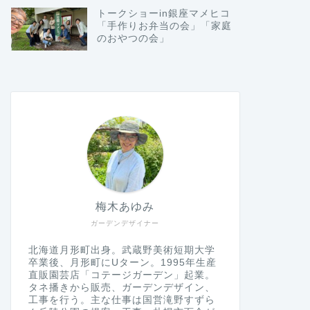
トークショーin銀座マメヒコ
「手作りお弁当の会」「家庭
のおやつの会」
梅木あゆみ
ガーデンデザイナー
北海道月形町出身。武蔵野美術短期大学
卒業後、月形町にUターン。1995年生産
直販園芸店「コテージガーデン」起業。
タネ播きから販売、ガーデンデザイン、
工事を行う。主な仕事は国営滝野すずら