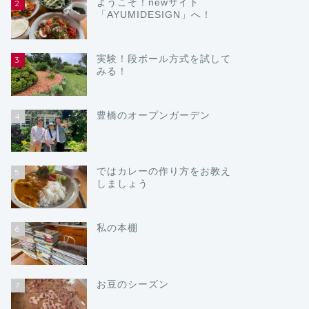
ようこそ！newサイト
2
「AYUMIDESIGN」へ！
実験！段ボール方式を試して
3
みる！
豊橋のオープンガーデン
4
ではカレーの作り方をお教え
5
しましょう
私の本棚
6
お豆のシーズン
7