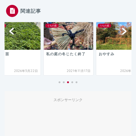
関連記事
の庭
うちの庭
うちの庭
マト苗
私の庭の冬じたく終了
おやすみ
2026年5月22日
2021年11月17日
2026年7
スポンサーリンク