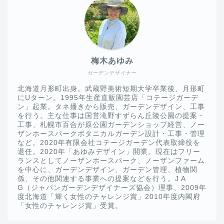
梅木あゆみ
ガーデンデザイナー
北海道月形町出身。武蔵野美術短期大学卒業後、月形町
にUターン。1995年生産直販園芸店「コテージガーデ
ン」起業。タネ播きから販売、ガーデンデザイン、工事
を行う。主な仕事は国営滝野すずらん丘陵公園の提案・
工事、札幌市百合が原公園ガーデンショップ経営、ノー
ザンホースパークボタニカルガーデン設計・工事・管理
など。2020年有限会社コテージガーデン代表取締役を
退任。2020年「あゆみデザイン」開業。現在はフリー
ランスとしてノーザンホースパーク、ノーザンファーム
を中心に、ガーデンデザイン、ガーデン管理、植物関
係、その他関連する事業への提案などを行う。J A
G（ジャパンガーデンデザイナーズ協会）理事、2009年
度北海道「輝く女性のチャレンジ賞」2010年度内閣府
「女性のチャレンジ賞」受賞。