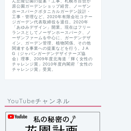
ん丘陵公園の提案・工事、札幌市百合が
原公園ガーデンショップ経営、ノーザン
ホースパークボタニカルガーデン設計・
工事・管理など。2020年有限会社コテー
ジガーデン代表取締役を退任。2020年
「あゆみデザイン」開業。現在はフリー
ランスとしてノーザンホースパーク、ノ
ーザンファームを中心に、ガーデンデザ
イン、ガーデン管理、植物関係、その他
関連する事業への提案などを行う。J A
G（ジャパンガーデンデザイナーズ協
会）理事、2009年度北海道「輝く女性の
チャレンジ賞」2010年度内閣府「女性の
チャレンジ賞」受賞。
YouTubeチャンネル