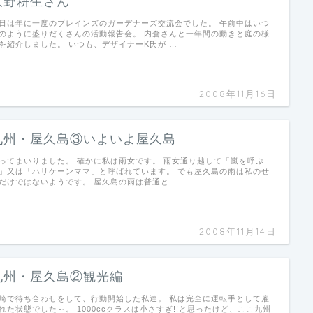
大野耕生さん
日は年に一度のブレインズのガーデナーズ交流会でした。 午前中はいつ
のように盛りだくさんの活動報告会。 内倉さんと一年間の動きと庭の様
を紹介しました。 いつも、デザイナーK氏が …
2008年11月16日
九州・屋久島③いよいよ屋久島
ってまいりました。 確かに私は雨女です。 雨女通り越して「嵐を呼ぶ
」又は「ハリケーンママ」と呼ばれています。 でも屋久島の雨は私のせ
だけではないようです。 屋久島の雨は普通と …
2008年11月14日
九州・屋久島②観光編
崎で待ち合わせをして、行動開始した私達。 私は完全に運転手として雇
れた状態でした～。 1000ccクラスは小さすぎ!!と思ったけど、ここ九州