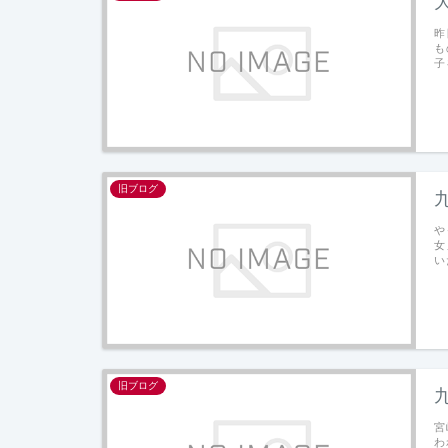
昨
も
子
旧ブログ
や
女
い
旧ブログ
宮
わ