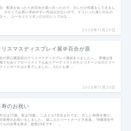
日、配達があったため百合が原へ行ったので、少しだけ作業をしてきまし
。 小さくてお買い求めやすい作品が少ないので、そういった感じのもの
少々。 ユーカリとリボンだけのシンプルな …
2008年11月29日
クリスマスディスプレイ展＠百合が原
合が原公園温室のクリスマスディスプレイ展始まりました～。 準備は造
職でもありフローリストでもありアーティストのＫとコテージＧのグリー
フィンガーＥ山と私でしました。 3人とも個 …
2008年11月26日
喜寿のお祝い
年父は77歳。母は76歳。 二人とも7月生まれです。 忙しい時期を避け、
日喜寿のお祝いをしました。 妹二人とパートナーと子供達。 沖縄滞在中
うちの次男を除き、総勢15名です。 …