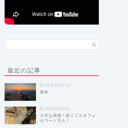
最近の記事
2026年8月7日
熊本
2026年8月6日
土木な現場＊祝インスタフォ
ロワー１万人！