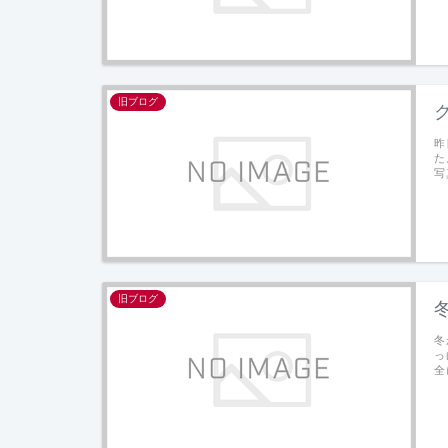
旧ブログ
昨
た
写
旧ブログ
冬
っ
全