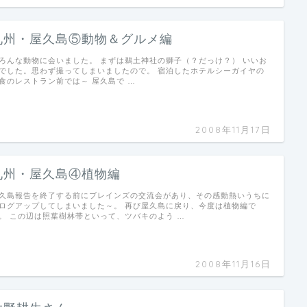
九州・屋久島⑤動物＆グルメ編
ろんな動物に会いました。 まずは鵜土神社の獅子（？だっけ？） いいお
でした。思わず撮ってしまいましたので。 宿泊したホテルシーガイヤの
食のレストラン前では～ 屋久島で …
2008年11月17日
九州・屋久島④植物編
久島報告を終了する前にブレインズの交流会があり、その感動熱いうちに
ログアップしてしまいました～。 再び屋久島に戻り、今度は植物編で
。 この辺は照葉樹林帯といって、ツバキのよう …
2008年11月16日