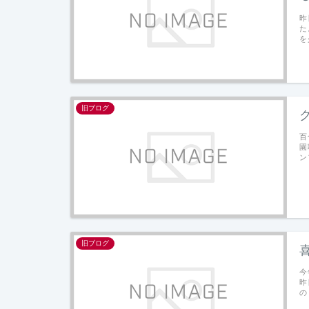
昨
た
を
旧ブログ
百
園
ン
旧ブログ
今
昨
の