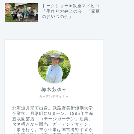
トークショーin銀座マメヒコ
「手作りお弁当の会」「家庭
のおやつの会」
梅木あゆみ
ガーデンデザイナー
北海道月形町出身。武蔵野美術短期大学
卒業後、月形町にUターン。1995年生産
直販園芸店「コテージガーデン」起業。
タネ播きから販売、ガーデンデザイン、
工事を行う。主な仕事は国営滝野すずら