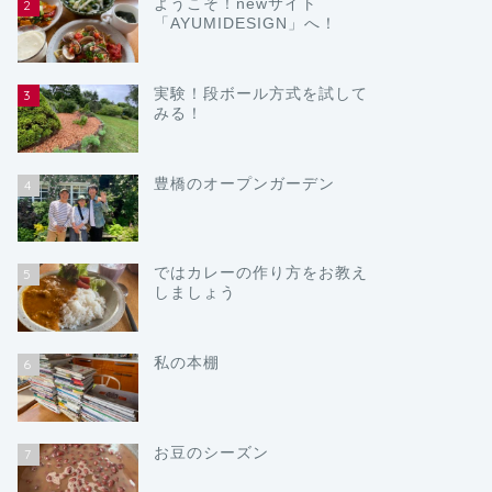
ようこそ！newサイト
2
「AYUMIDESIGN」へ！
実験！段ボール方式を試して
3
みる！
豊橋のオープンガーデン
4
ではカレーの作り方をお教え
5
しましょう
私の本棚
6
お豆のシーズン
7